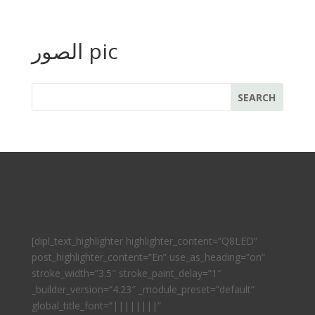
الصور pic
[dipl_text_highlighter highlighter_content=”Q8LED”
post_highlighter_content=”En” use_as_heading=”on”
stroke_width=”3.5″ stroke_paint_delay=”1″
_builder_version=”4.23″ _module_preset=”default”
global_title_font=”||||||||”