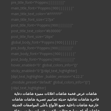
pre_title_font=”Poppins||||||||”
main_title_font=”Poppins|900|||||||”
main_title_text_color=”#FFFFFF”
main_title_font_size=”27px”
post_title_font=”Poppins|900|||||||”
post_title_text_color=”#b30000″
post_title_font_size=”26px”
global_body_font=”Poppins|900|||||||”
pre_body_font=”Poppins|900|||||||”
main_body_font=”Poppins|900|||||||”
post_body_font=”Poppins|900|||||||”
hover_enabled=”0″ global_colors_info=”{}”
sticky_enabled=”0″][/dipl_text_highlighter]
[dipl_text_highlighter _builder_version=”4.22.2″
_module_preset=”default” global_colors_info=”{}”]
[/dipl_text_highlighter]
شاشات عرض فخمة شاشات اعلانات مميزة شاشات دعاية
فاخرة شاشات تفاعلية حديثة تصاميم عصرية شاشات شاشات
خارجية شاشات داخلية جميع الأنواع بأعلى المواصفات الحديثة
شاشات أفراح مسارح حفلات ملاعب مؤتمرات مدارس مشافى